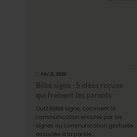
Fév 21, 2026
Bébé signe : 5 idées reçues
qui freinent les parents
Outil Bébé signe, comment la
communication enrichie par les
signes ou communication gestuelle
associée à la parole...