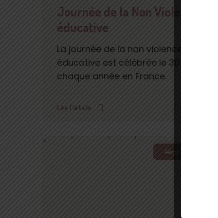
Journée de la Non Violence
éducative
La journée de la non violence
éducative est célébrée le 30 avril
chaque année en France.
Lire l'article
4ème Trimestre