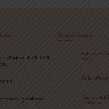
tacter
Derniers Articles
:
Bébé signe : 5 
e de l’église 58330 SAXI
reçue...
DON
De la méfiance à
83709
Journée de la
dalune@gmail.com
Violence é...