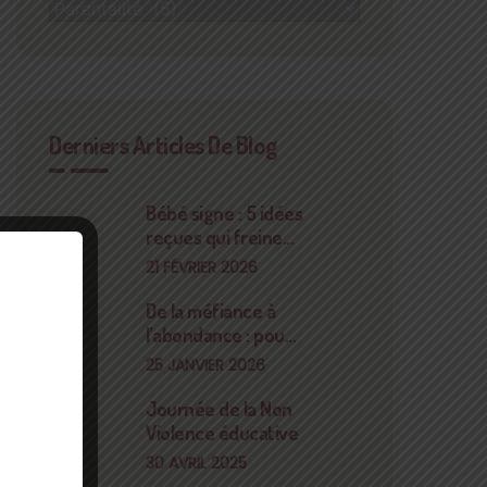
Catégories
Derniers Articles De Blog
Bébé signe : 5 idées
reçues qui freine...
21 FÉVRIER 2026
De la méfiance à
l’abondance : pou...
25 JANVIER 2026
Journée de la Non
Violence éducative
30 AVRIL 2025