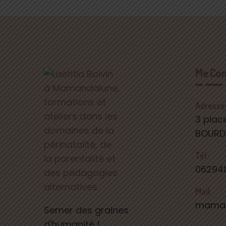
Me Con
Adresse
3 plac
BOUR
Tél.:
06294
Mail:
maman
Semer des graines
d'humanité !