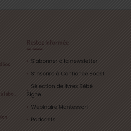
Restez Informée
S’abonner à la newsletter
idées
S’inscrire à Confiance Boost
Sélection de livres Bébé
 l’abo...
Signe
Webinaire Montessori
 Non
Podcasts