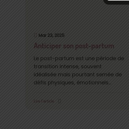
Mar 23, 2025
Anticiper son post-partum
Le post-partum est une période de
transition intense, souvent
idéalisée mais pourtant semée de
défis physiques, émotionnels...
Lire l'article