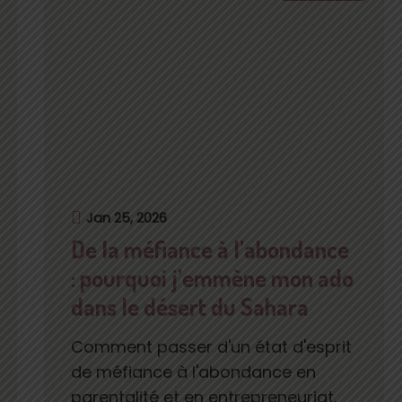
Jan 25, 2026
De la méfiance à l’abondance
: pourquoi j’emmène mon ado
dans le désert du Sahara
Comment passer d'un état d'esprit
de méfiance à l'abondance en
parentalité et en entrepreneuriat.